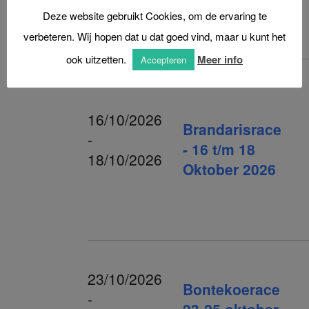
Deze website gebruikt Cookies, om de ervaring te
2026
verbeteren. Wij hopen dat u dat goed vind, maar u kunt het
(alleengaand)
ook uitzetten.
Meer info
Accepteren
16/10/2026
Brandarisrace
-
- 16 t/m 18
18/10/2026
Oktober 2026
23/10/2026
Bontekoerace
-
23-25 oktober