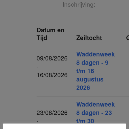
Inschrijving:
Datum en
Tijd
Zeiltocht
Waddenweek
09/08/2026
8 dagen - 9
-
t/m 16
16/08/2026
augustus
2026
Waddenweek
23/08/2026
8 dagen - 23
-
t/m 30
30/08/2026
augustus