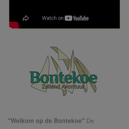
"Welkom op de Bontekoe"
De