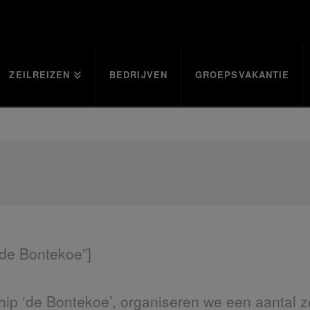
ZEILREIZEN
BEDRIJVEN
GROEPSVAKANTIE
p de Bontekoe”]
hip ‘de Bontekoe’, organiseren we een aantal ze