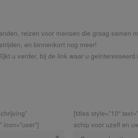
aanden, reizen voor mensen die graag samen met
strijden, en binnenkort nog meer!
Kijkt u verder, bij de link waar u geïnteresseerd 
schrijving”
[titles style=”10″ tex
 icon=”user”]
schip voor uzelf en u