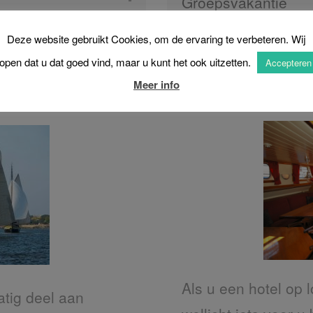
Groepsvakantie
Deze website gebruikt Cookies, om de ervaring te verbeteren. Wij
Bedrijven
open dat u dat goed vind, maar u kunt het ook uitzetten.
Accepteren
Accomodatie - Hotel
Meer info
Als u een hotel op l
tig deel aan