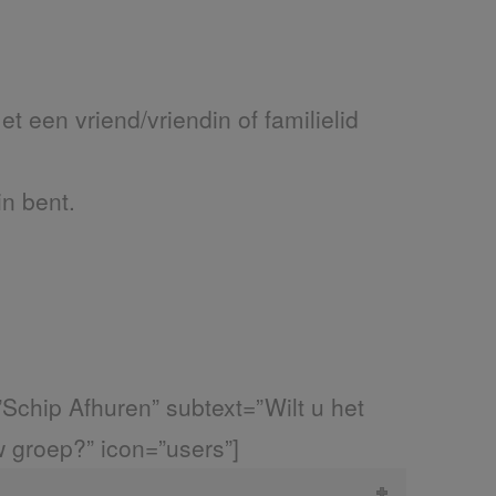
 een vriend/vriendin of familielid
in bent.
t=”Schip Afhuren” subtext=”Wilt u het
w groep?” icon=”users”]