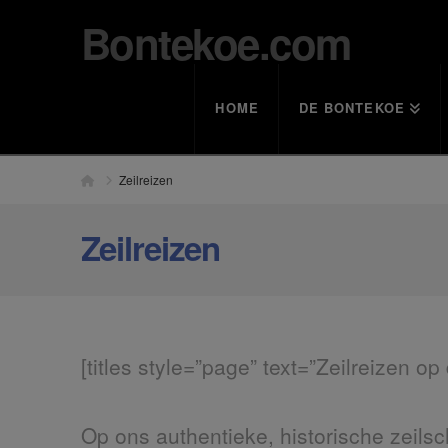
Bontekoe.com
HOME
DE BONTEKOE
Home
Zeilreizen
Zeilreizen
[titles style=”page” text=”Zeilreizen o
Op ons authentieke, historische zeilsc