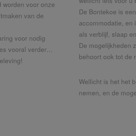
wellicht iets voor u
rd worden voor onze
De Bontekoe is een 
uitmaken van de
accommodatie, en i
als verblijf, slaap en
varing voor nodig
De mogelijkheden zij
ees vooral verder…
behoort ook tot de 
eleving!
Wellicht is het het
nemen, en de mogel