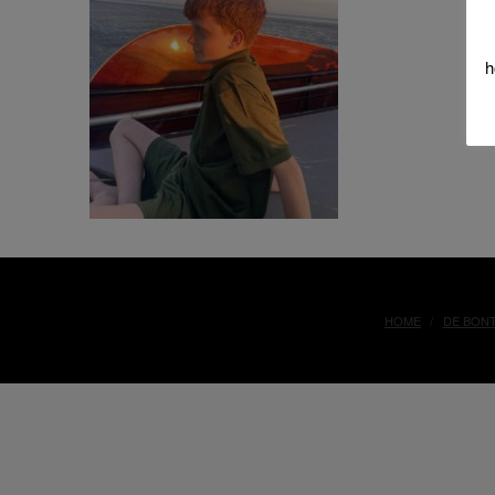
h
HOME
DE BON